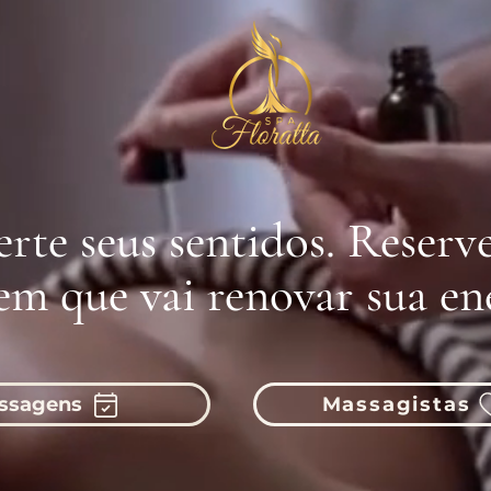
rte seus sentidos. Reserv
m que vai renovar sua ene
ssagens
Massagistas