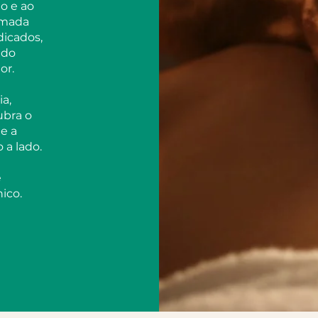
o e ao
rmada
dicados,
ado
or.
a,
ubra o
e a
 a lado.
e
ico.