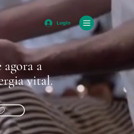
Login
e agora a
rgia vital.