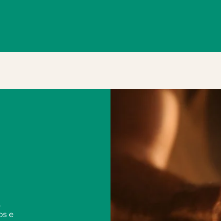
,
os e