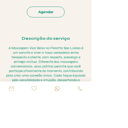
Agendar
Descrição do serviço
A Massagem Vice Versa no Floratta Spa Lisboa é
um convite a viver a troca verdadeira entre
terapeuta e cliente, com respeito, presença e
entrega mútua. Diferente das massagens
convencionais, essa prática permite que você
participe ativamente do momento, contribuindo
para criar uma conexão única. Cada toque é guiado
pela sensibilidade e intuição, despertando a
consciência corporal e fortalecendo o vínculo entre
corpo e mente. Em um ambiente reservado e
confortável, a sessão é conduzida com
profissionalismo e atenção total aos seus limites e
preferências. A Vice Versa vai além do relaxamento
físico: é uma vivência intensa de energia, respeito e
fluidez. Indicada para quem deseja ampliar sua
percepção sensorial e se conectar de forma mais
livre e espontânea. Redescubra-se em cada gesto e
mergulhe nessa experiência diferenciada no